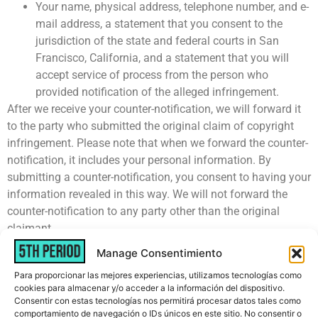
Your name, physical address, telephone number, and e-
mail address, a statement that you consent to the
jurisdiction of the state and federal courts in San
Francisco, California, and a statement that you will
accept service of process from the person who
provided notification of the alleged infringement.
After we receive your counter-notification, we will forward it
to the party who submitted the original claim of copyright
infringement. Please note that when we forward the counter-
notification, it includes your personal information. By
submitting a counter-notification, you consent to having your
information revealed in this way. We will not forward the
counter-notification to any party other than the original
claimant.
Manage Consentimiento
After we send out the counter-notification, the claimant must
then notify us within ten (10) days that he or she has filed an
Para proporcionar las mejores experiencias, utilizamos tecnologías como
cookies para almacenar y/o acceder a la información del dispositivo.
action seeking a court order to restrain you from engaging in
Consentir con estas tecnologías nos permitirá procesar datos tales como
infringing activity relating to the content that was removed
comportamiento de navegación o IDs únicos en este sitio. No consentir o