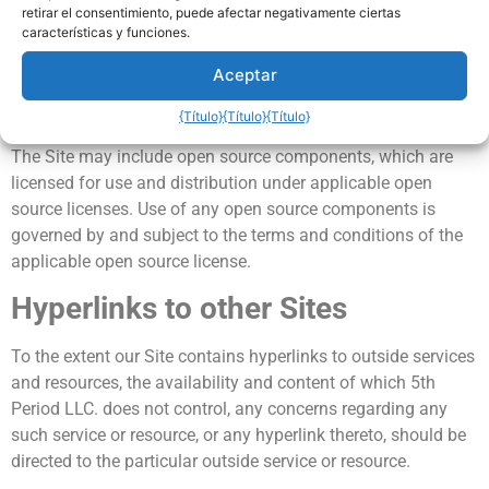
or disabled. If we receive such notification we will be unable
retirar el consentimiento, puede afectar negativamente ciertas
características y funciones.
to restore the material. If we do not receive such notification,
we may reinstate the material.
Aceptar
Open Source
{Título}
{Título}
{Título}
The Site may include open source components, which are
licensed for use and distribution under applicable open
source licenses. Use of any open source components is
governed by and subject to the terms and conditions of the
applicable open source license.
Hyperlinks to other Sites
To the extent our Site contains hyperlinks to outside services
and resources, the availability and content of which 5th
Period LLC. does not control, any concerns regarding any
such service or resource, or any hyperlink thereto, should be
directed to the particular outside service or resource.