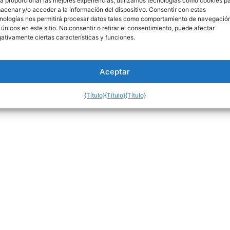
a proporcionar las mejores experiencias, utilizamos tecnologías como cookies p
acenar y/o acceder a la información del dispositivo. Consentir con estas
5o Período 2026 © Todos los Derechos Reservados.
nologías nos permitirá procesar datos tales como comportamiento de navegació
 únicos en este sitio. No consentir o retirar el consentimiento, puede afectar
ativamente ciertas características y funciones.
Aceptar
{Título}
{Título}
{Título}