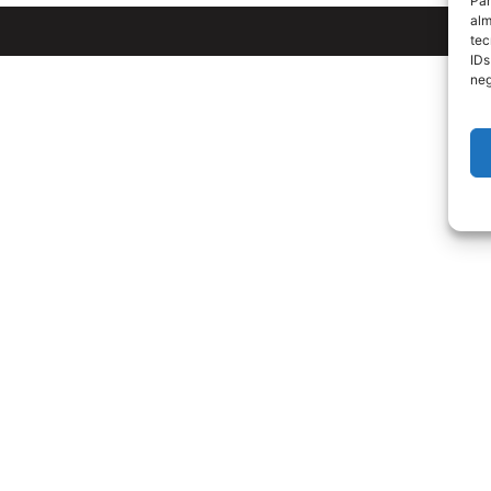
Par
alm
tec
IDs
neg